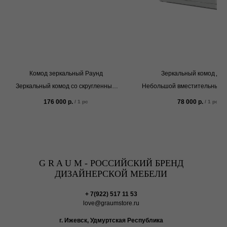
Комод зеркальный Раунд
Зеркальный комод Дэ
Зеркальный комод со скругленным
Небольшой вместительный к
фасадом
самых сокровенных ве
176 000
р.
78 000
р.
/
1 pc
/
1 pc
G R A U M - РОССИЙСКИЙ БРЕНД
ДИЗАЙНЕРСКОЙ МЕБЕЛИ
+ 7(922) 517 11 53
love@graumstore.ru
г. Ижевск, Удмуртская Республика