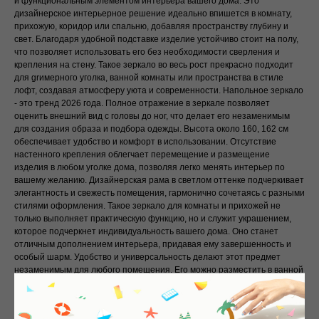
и функциональным элементом интерьера вашего дома. Это
дизайнерское интерьерное решение идеально впишется в комнату,
прихожую, коридор или спальню, добавляя пространству глубину и
свет. Благодаря удобной подставке изделие устойчиво стоит на полу,
что позволяет использовать его без необходимости сверления и
крепления на стену. Такое зеркало во весь рост прекрасно подходит
для grимерного уголка, ванной комнаты или пространства в стиле
лофт, создавая атмосферу уюта и современности. Напольное зеркало
- это тренд 2026 года. Полное отражение в зеркале позволяет
оценить внешний вид с головы до ног, что делает его незаменимым
для создания образа и подбора одежды. Высота около 160, 162 см
обеспечивает удобство и комфорт в использовании. Отсутствие
настенного крепления облегчает перемещение и размещение
изделия в любом уголке дома, позволяя легко менять интерьер по
вашему желанию. Дизайнерская рама в светлом оттенке подчеркивает
элегантность и свежесть помещения, гармонично сочетаясь с разными
стилями оформления. Такое зеркало для комнаты и прихожей не
только выполняет практическую функцию, но и служит украшением,
которое подчеркнет индивидуальность вашего дома. Оно станет
отличным дополнением интерьера, придавая ему завершенность и
особый шарм. Удобство и универсальность делают этот предмет
незаменимым для любого помещения. Его можно разместить в ванной
комнате, создавая комфортную зону для утренних и вечерних
процедур, или использовать в коридоре для быстрой проверки
внешнего вида перед выходом из дома. Благодаря минималистичному