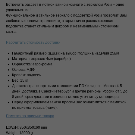
Скидка 10%
Встречать рассвет в уютной ванной комнате с зеркалом Рози – одно
удовольствие!
Жми на кнопку ниже, переходи в нашу группу ВК, подписывайся,
Функциональное и стильное зеркало с подсветкой Рози позволит Вам
и отправь любой смайлик в личные сообщения. Менеджер в
любоваться своим отражением, а гармонично расположенная
ответном письме отправит промокод на любые покупки!
подсветка станет стильным декором и незаменимым источником
света.
Перейти в VK
Рассчитать стоимость доставки
Габаритный размер (д,ш,в): на выбор! толщина изделия 25мм
Материал: зеркало 4мм (серебро)
Обработка: еврокромка
Основа: МДФ
Крепёж: подвесы
Вес: 15 кг
Доставка транспортными компаниями ПЭК или, по г. Москва 4-5
дней, доставка в Санкт-Петербург и другие регионы России от 5 до
8 дней, срок доставки в регионы можно уточнить у менеджера.
Перед оформлением заказа просим Вас ознакомиться с памяткой
по приемке товара (ниже).
Памятка по приемке товара
LxWxH: 850x850x60 mm
Weight: 18000 g