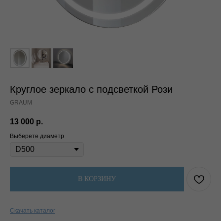
Круглое зеркало с подсветкой Рози
GRAUM
13 000
р.
Выберете диаметр
В КОРЗИНУ
Скидка за подписку!
Лови промокод на все товары.
Скачать каталог